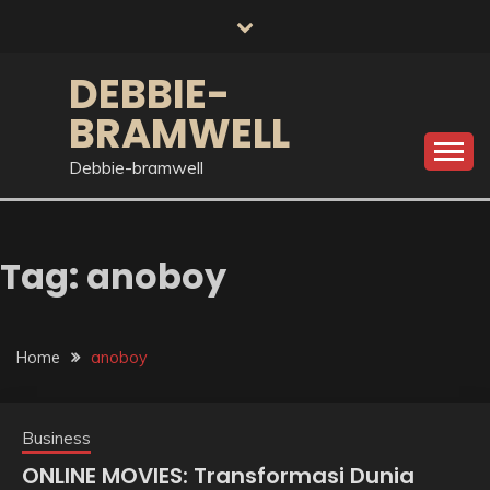
Skip
to
content
DEBBIE-
BRAMWELL
Debbie-bramwell
Tag:
anoboy
Home
anoboy
Business
ONLINE MOVIES: Transformasi Dunia