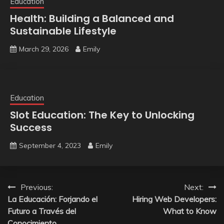
Education
Health: Building a Balanced and
Sustainable Lifestyle
March 29, 2026
Emily
Education
Slot Education: The Key to Unlocking
Success
September 4, 2023
Emily
Post
Previous:
Next:
La Educación: Forjando el
Hiring Web Developers:
navigation
Futuro a Través del
What to Know
Conocimiento