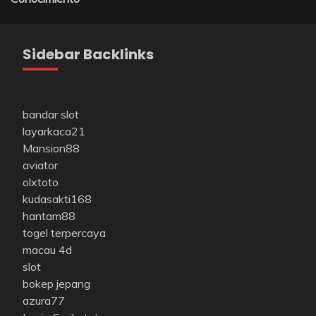
Sidebar Backlinks
bandar slot
layarkaca21
Mansion88
aviator
olxtoto
kudasakti168
hantam88
togel terpercaya
macau 4d
slot
bokep jepang
azura77