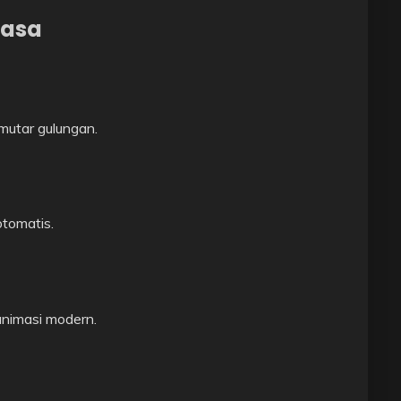
Masa
utar gulungan.
otomatis.
animasi modern.