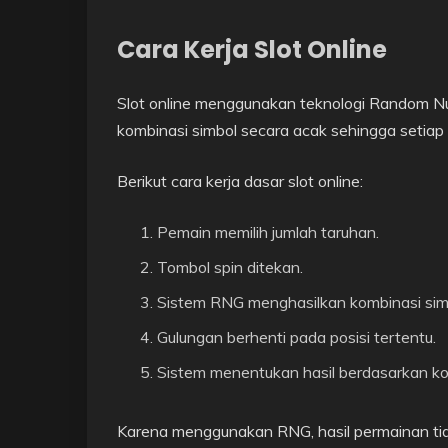
Cara Kerja Slot Online
Slot online menggunakan teknologi Random Nu
kombinasi simbol secara acak sehingga setiap 
Berikut cara kerja dasar slot online:
Pemain memilih jumlah taruhan.
Tombol spin ditekan.
Sistem RNG menghasilkan kombinasi sim
Gulungan berhenti pada posisi tertentu.
Sistem menentukan hasil berdasarkan ko
Karena menggunakan RNG, hasil permainan tida