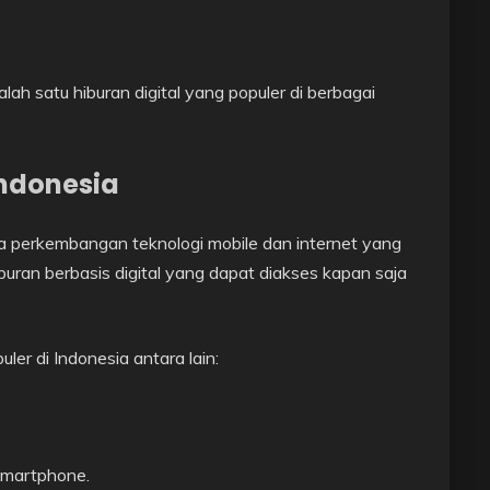
lah satu hiburan digital yang populer di berbagai
Indonesia
ena perkembangan teknologi mobile dan internet yang
uran berbasis digital yang dapat diakses kapan saja
er di Indonesia antara lain:
smartphone.