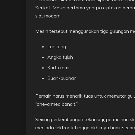
Serikat. Mesin pertama yang ia ciptakan bern
slot modern.
Mesin tersebut menggunakan tiga gulungan me
Lonceng
Angka tujuh
Kartu remi
Buah-buahan
Pemain harus menarik tuas untuk memutar gulun
“one-armed bandit.”
Seiring perkembangan teknologi, permainan sl
menjadi elektronik hingga akhirnya hadir secara