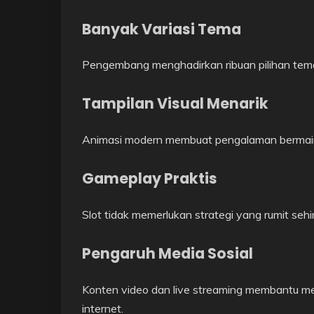
Banyak Variasi Tema
Pengembang menghadirkan ribuan pilihan tema 
Tampilan Visual Menarik
Animasi modern membuat pengalaman bermain 
Gameplay Praktis
Slot tidak memerlukan strategi yang rumit se
Pengaruh Media Sosial
Konten video dan live streaming membantu m
internet.