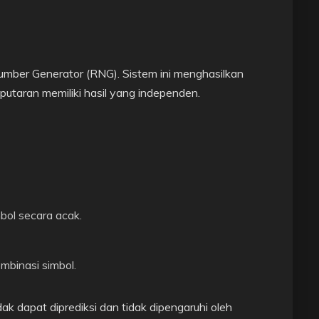
mber Generator (RNG). Sistem ini menghasilkan
putaran memiliki hasil yang independen.
bol secara acak.
mbinasi simbol.
k dapat diprediksi dan tidak dipengaruhi oleh