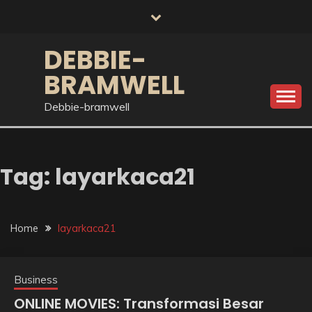
Skip
to
content
DEBBIE-
BRAMWELL
Debbie-bramwell
Tag:
layarkaca21
Home
layarkaca21
Business
ONLINE MOVIES: Transformasi Besar