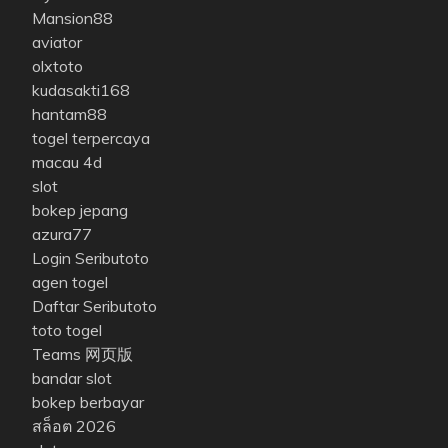
Mansion88
aviator
olxtoto
kudasakti168
hantam88
togel terpercaya
macau 4d
slot
bokep jepang
azura77
Login Seributoto
agen togel
Daftar Seributoto
toto togel
Teams 网页版
bandar slot
bokep berbayar
สล็อต 2026