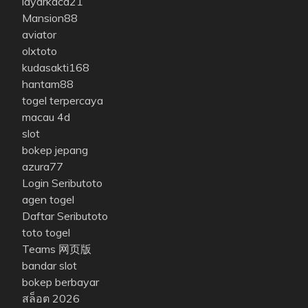
layarkaca21
Mansion88
aviator
olxtoto
kudasakti168
hantam88
togel terpercaya
macau 4d
slot
bokep jepang
azura77
Login Seributoto
agen togel
Daftar Seributoto
toto togel
Teams 网页版
bandar slot
bokep berbayar
สล็อต 2026